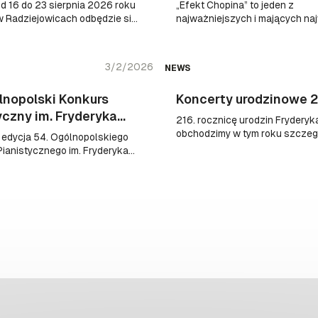
ów w Radziejowicach
Chopina
d 16 do 23 sierpnia 2026 roku
„Efekt Chopina” to jeden z
w Radziejowicach odbędzie się
najważniejszych i mających na
a Międzynarodowego Kursu
zasięg projektów, które stanowi
kiego dla Młodych Pianistów
pokłosie XIX Międzynarodowe
anego przez Narodowy Instytut
Konkursu Pianistycznego im. F
3/2/2026
NEWS
 Chopina we współpracy z
Chopina w Warszawie.
cy Twórczej w
lnopolski Konkurs
Koncerty urodzinowe 
icach.
yczny im. Fryderyka
216. rocznicę urodzin Fryderyk
a
obchodzimy w tym roku szczeg
 edycja 54. Ogólnopolskiego
uroczyście: zaplanowane są tr
ianistycznego im. Fryderyka
koncerty, usłyszymy zwycięzc
będzie się na Uniwersytecie
ostatniego Konkursu Chopinow
 im. Fryderyka Chopina w
Erica Lu, Jana Lisieckiego ora
od 29 listopada do 6 grudnia
Dubiela.
.
Kurier Chopinowski