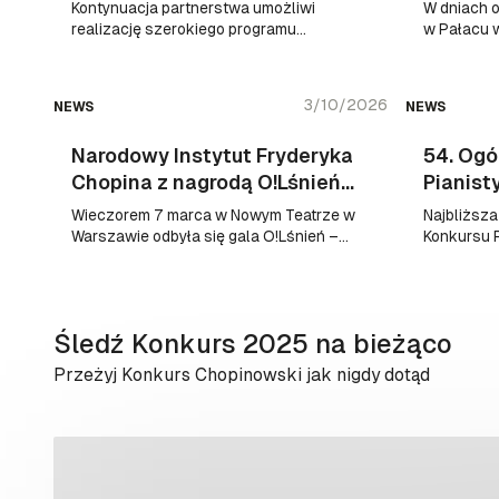
Fryderyka Chopina
pianist
Kontynuacja partnerstwa umożliwi
W dniach o
realizację szerokiego programu
w Pałacu 
wydarzeń muzycznych
13. edycj
rozpowszechniających dziedzictwo
Mistrzows
kompozytora w Polsce i na świecie.
organizow
3/10/2026
NEWS
NEWS
Fryderyka
Domem Pra
Narodowy Instytut Fryderyka
54. Ogó
Radziejow
Chopina z nagrodą O!Lśnień
Pianist
2026!
Chopin
Wieczorem 7 marca w Nowym Teatrze w
Najbliższa
Warszawie odbyła się gala O!Lśnień –
Konkursu P
Nagród Kulturalnych Onetu i Miasta
Chopina od
Stołecznego Warszawy.
Muzycznym
Warszawie 
2026 roku
Śledź Konkurs 2025 na bieżąco
Przeżyj Konkurs Chopinowski jak nigdy dotąd
Blog