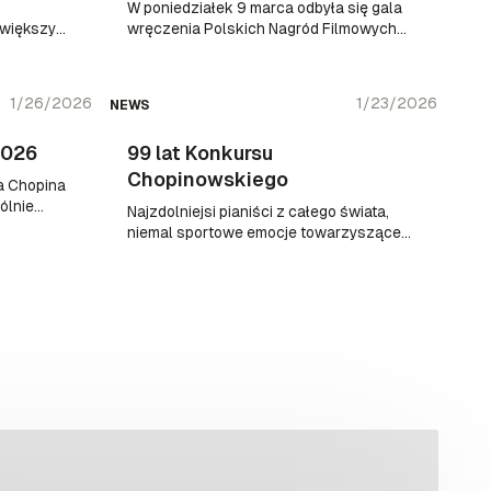
W poniedziałek 9 marca odbyła się gala
jwiększy
wręczenia Polskich Nagród Filmowych
ą
„Orły” – najważniejszych nagród
go
środowiska filmowego w kraju.
ryderyka
1/26/2026
1/23/2026
NEWS
2026
99 lat Konkursu
Chopinowskiego
a Chopina
ólnie
Najzdolniejsi pianiści z całego świata,
zy
niemal sportowe emocje towarzyszące
ę
przesłuchaniom, obserwowanie
skiego –
początków międzynarodowych karier, a
z Mateusza
potem odliczanie do kolejnej edycji – to
Konkurs Chopinowski, którego pierwsza
edycja wystartowała dokładnie 99 lat
temu!
Ankieta chopinowska