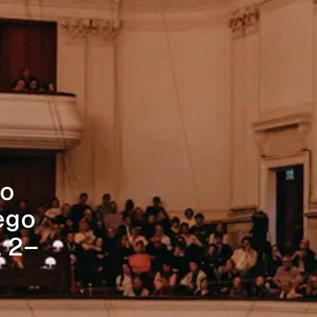
go
ego
a 2–